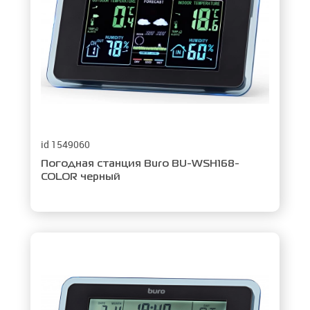
id 1549060
Погодная станция Buro BU-WSH168-
COLOR черный