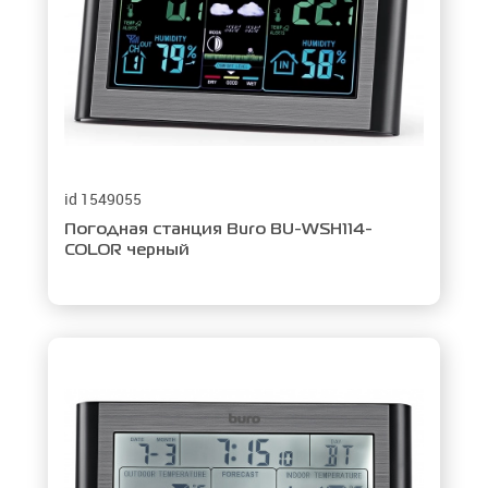
монохромный
id 1549055
Сбросить фильтры
Погодная станция Buro BU-WSH114-
COLOR черный
Применить