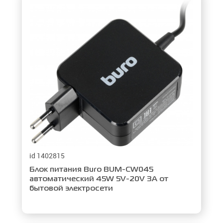
id 1402815
Блок питания Buro BUM-CW045
автоматический 45W 5V-20V 3A от
бытовой электросети