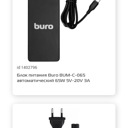
8
11
Сбросить фильтры
id 1402796
Блок питания Buro BUM-C-065
Применить
автоматический 65W 5V-20V 3A