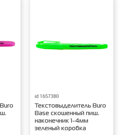
Компьютерные
Коннекторы
AV
Питание 220В
Чистящие средства
ров
Батарейки
id 1657380
Buro
Текстовыделитель Buro
ш.
Base скошенный пиш.
наконечник 1-4мм
зеленый коробка