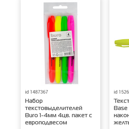
Мобил
закла
О нас
Кнопк
VR-оч
Тетра
Короб
Держа
(микр
Униве
Политика обработки
персональных данных
Моно
Лотки
Мобил
Ножни
Степл
id 1487367
id 152
Набор
Текс
текстовыделителей
Base
Buro 1-4мм 4цв. пакет с
нако
европодвесом
желт