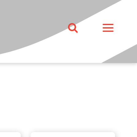
ние
Погодные станции
Сетевые фильтры и
разветвители
Сетевые фильтры
оров,
Удлинители
ров
Разветвители
Кабели и переходники
Кабели и адаптеры для
ных
мобильных телефонов и
планшетов
ов
Сетевые кабели (витая пара)
ков
Кабельные органайзеры