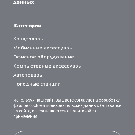
данных
Категории
Канцтовары
Мобильные аксессуары
Офисное оборудование
Компьютерные аксессуары
Автотовары
Погодные станции
Сетевые фильтры и разветвители
Используя наш сайт, вы даете согласие на обработку
Кабели и переходники
файлов cookie и пользовательских данных.Оставаясь
на сайте, вы соглашаетесь с политикой их
Чистящие средства
применения.
Батарейки