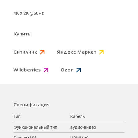
4K X 2K @60Hz
Купить:
Ситилинк
Яндекс Маркет
Wildberries
Ozon
Спецификация
Тип
Кабель
Функциональный тип
аудио-видео
Разъем №1
HDMI (m)