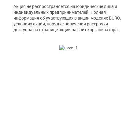
Разветвители
Чистящие средства
планшетов
Короба архивные (микрогофрокартон)
Акция не распространяется на юридические лица и
Столы для ноутбуков
Сетевые кабели (витая пара)
индивидуальных предпринимателей. Полная
Лотки и подставки
Подставки для мониторов
Батарейки
информация об участвующих в акции моделях BURO,
Кабельные органайзеры
Ножницы и канцелярские ножи
условиях акции, порядке получения рассрочки
Компьютерные
Степлеры
доступна на странице акции на
сайте организатора
.
Коннекторы
AV
Питание 220В