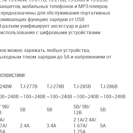
ланшетов, мобильных телефонов и MP3-плееров.
Компьютерные
 предназначены для обслуживания портативных
ерживающих функцию зарядки от USB.
Коннекторы
-разъем унифицирует аксессуар и дает
AV
 использования с цифровыми устройствами
Питание 220В
ок можно заряжать любые устройства,
ыходным током зарядки до 5А и напряжением от
Чистящие средства
ров
ктеристики
:
Батарейки
-248W
TJ-277B
TJ-278B
TJ-285B
TJ-286B
00~240B
~100~240B
~100~240B
~100~240B
~100~240B
/ 9В/
5В/ 9В/
5В
5В
5В
В
12В
4А/
2.1А/2.4А/
67А/
2.4А
3.4А
1.67А/
5А
25А
1.25А