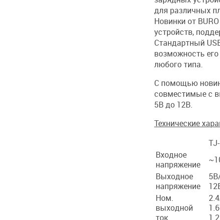
ьные аккумуляторы
USB-устройства
для различных п
дки
и и скрепки
Новинки от BURO
ки
Картридеры внешние
ди
устройств, подд
а архивные
тели в авто
Стандартный USB
огофрокартон)
USB-Хабы
рсальные этикетки
возможность его
поды
 и подставки
Коврики для мыши
любого типа.
ьные держатели
цы и канцелярские ножи
Инструменты
С помощью новин
еры
Столы для ноутбуков
совместимые с в
5В до 12В.
Подставки для монито
Технические хара
TJ
Автотовары
Входное
~1
напряжение
Выходное
5В
напряжение
12
Ном.
2.
выходной
1.
ток
1.