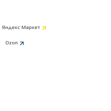
Компьютерные
Коннекторы
AV
Яндекс Маркет
Питание 220В
Ozon
Чистящие средства
ров
Батарейки