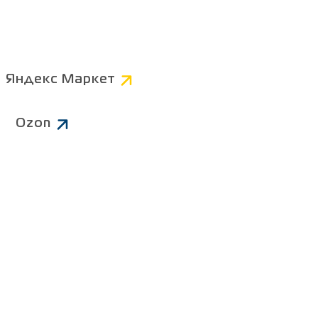
Компьютерные
Коннекторы
AV
Яндекс Маркет
Питание 220В
Ozon
Чистящие средства
ров
Батарейки