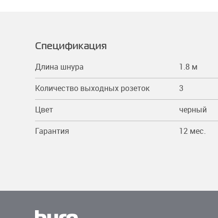
Мобил
закла
О нас
Кнопк
VR-оч
Тетра
Короб
Держа
(микр
Униве
Политика обработки
Спецификация
персональных данных
Моно
Лотки
Длина шнура
1.8 м
Мобил
Ножни
Количество выходных розеток
3
Степл
Цвет
черный
Гарантия
12 мес.