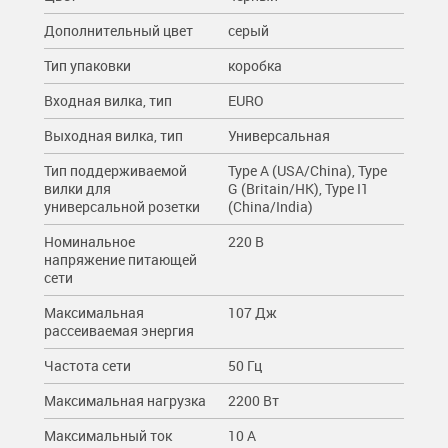
Дополнительный цвет
серый
Тип упаковки
коробка
Входная вилка, тип
EURO
Выходная вилка, тип
Универсальная
Тип поддерживаемой
Type A (USA/China), Type
вилки для
G (Britain/HK), Type I1
универсальной розетки
(China/India)
Номинальное
220 В
напряжение питающей
сети
Максимальная
107 Дж
рассеиваемая энергия
Частота сети
50 Гц
Максимальная нагрузка
2200 Вт
Максимальный ток
10 A