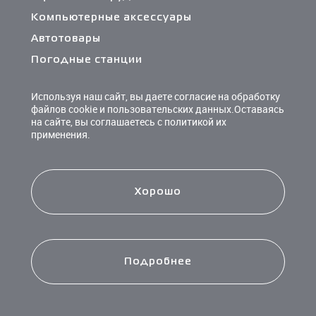
Компьютерные аксессуары
Автотовары
Погодные станции
Сетевые фильтры и разветвители
Используя наш сайт, вы даете согласие на обработку
Кабели и переходники
файлов cookie и пользовательских данных.Оставаясь
на сайте, вы соглашаетесь с политикой их
Чистящие средства
применения.
Батарейки
Хорошо
Подробнее