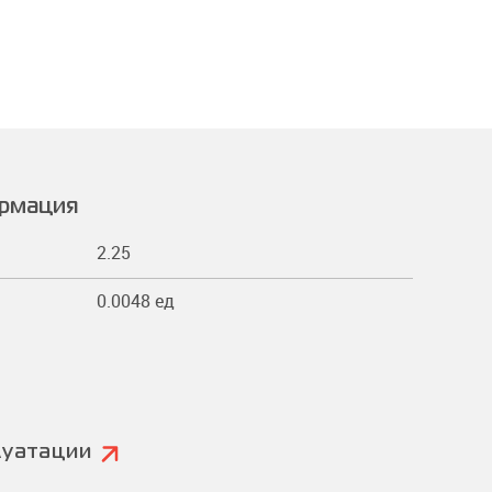
ормация
2.25
0.0048 ед
луатации