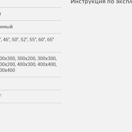
Инструкция по эксп
й
анный
, 46", 50", 52", 55", 60", 65"
00x300, 300x200, 300x300,
00x200, 400x300, 400x400,
600x400
F