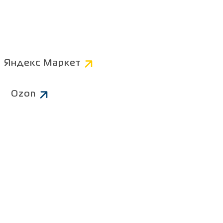
Компьютерные
Коннекторы
AV
Яндекс Маркет
Питание 220В
Ozon
Чистящие средства
ров
Батарейки