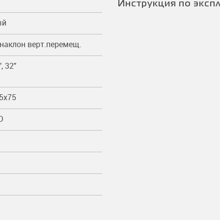
Инструкция по эксп
ый
 наклон верт.перемещ.
", 32"
75x75
D