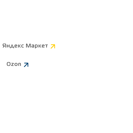
Компьютерные
Коннекторы
AV
Питание 220В
Яндекс Маркет
Чистящие средства
Ozon
ров
Батарейки