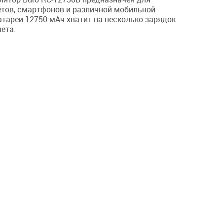
тов, смартфонов и различной мобильной
Компьютерные
атареи 12750 мАч хватит на несколько зарядок
ета.
Коннекторы
AV
Питание 220В
Чистящие средства
ров
Батарейки