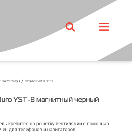
ние
Погодные станции
Сетевые фильтры и
разветвители
Сетевые фильтры
оров,
Удлинители
ров
Разветвители
/
 аксессуары
Держатели в авто
Кабели и переходники
Кабели и адаптеры для
uro YST-8 магнитный черный
ных
мобильных телефонов и
планшетов
ов
Сетевые кабели (витая пара)
ль крепится на решетку вентиляции с помощью
ков
чен для телефонов и навигаторов.
Кабельные органайзеры