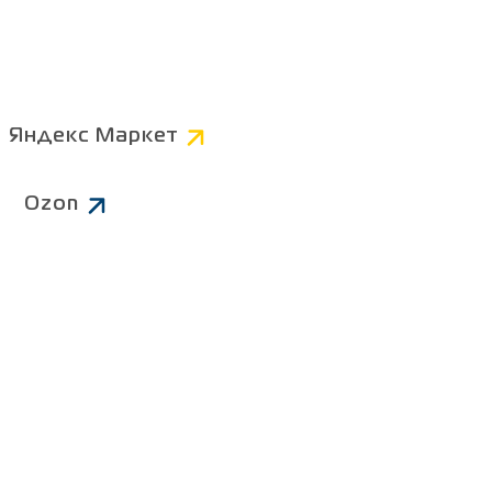
Компьютерные
Коннекторы
AV
Яндекс Маркет
Питание 220В
Ozon
Чистящие средства
ров
Батарейки