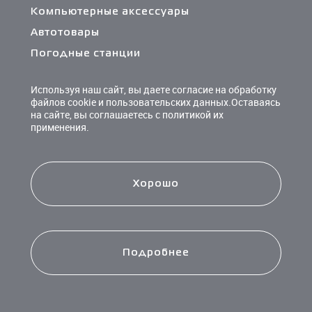
Компьютерные аксессуары
Автотовары
Погодные станции
Сетевые фильтры и разветвители
Используя наш сайт, вы даете согласие на обработку
Кабели и переходники
файлов cookie и пользовательских данных.Оставаясь
на сайте, вы соглашаетесь с политикой их
Чистящие средства
применения.
Батарейки
Хорошо
Подробнее