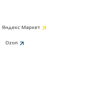
Компьютерные
Коннекторы
AV
Яндекс Маркет
Питание 220В
Ozon
Чистящие средства
ров
Батарейки