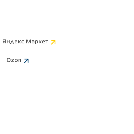
Компьютерные
Коннекторы
AV
Питание 220В
Яндекс Маркет
Чистящие средства
Ozon
ров
Батарейки