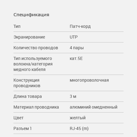
Спецификация
Тип
Патч-корд
Экранирование
UTP
Количество проводов
4 пары
Тип используемого
кат.5E
волокна/категория
медного кабеля
Конструкция
многопроволочная
проводников
Длина товара
3 м
Материал проводника
алюминий омедненный
Цвет
желтый
Разъем 1
RJ-45 (m)