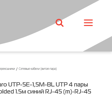
ние
Погодные станции
Сетевые фильтры и
разветвители
Сетевые фильтры
оров,
Удлинители
ров
Разветвители
/
переходники
Сетевые кабели (витая пара)
Кабели и переходники
Кабели и адаптеры для
uro UTP-5E-1,5M-BL UTP 4 пары
ных
мобильных телефонов и
olded 1.5м синий RJ-45 (m)-RJ-45
планшетов
ов
Сетевые кабели (витая пара)
ков
Кабельные органайзеры