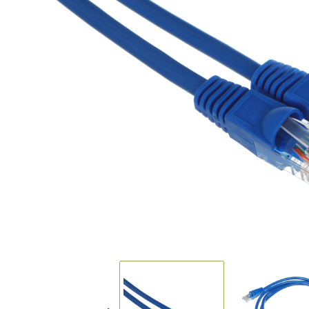
Мобил
закла
О нас
Кнопк
VR-оч
Тетра
Короб
Держа
(микр
Униве
Политика обработки
персональных данных
Моно
Лотки
Мобил
Ножни
Степл