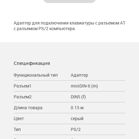
Разветвители
Чистящие средства
планшетов
Короба архивные (микрогофрокартон)
Столы для ноутбуков
Сетевые кабели (витая пара)
Лотки и подставки
Подставки для мониторов
Батарейки
Кабельные органайзеры
Ножницы и канцелярские ножи
Адаптер для подключения клавиатуры с разъемом AT
Компьютерные
Степлеры
с разъемом PS/2 компьютера.
Коннекторы
AV
Питание 220В
Спецификация
Функциональный тип
Адаптер
Разъем1
miniDIN-6 (m)
Разъем2
DIN5 (f)
Длина товара
0.15 м
Цвет
серый
Тип
PS/2