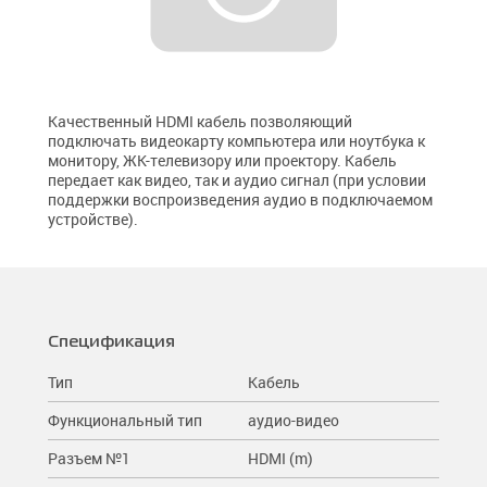
Разветвители
Чистящие средства
планшетов
Короба архивные (микрогофрокартон)
Столы для ноутбуков
Сетевые кабели (витая пара)
Лотки и подставки
Подставки для мониторов
Батарейки
Кабельные органайзеры
Ножницы и канцелярские ножи
Компьютерные
Степлеры
Коннекторы
Качественный HDMI кабель позволяющий
AV
подключать видеокарту компьютера или ноутбука к
монитору, ЖК-телевизору или проектору. Кабель
Питание 220В
передает как видео, так и аудио сигнал (при условии
поддержки воспроизведения аудио в подключаемом
устройстве).
Спецификация
Тип
Кабель
Функциональный тип
аудио-видео
Разъем №1
HDMI (m)