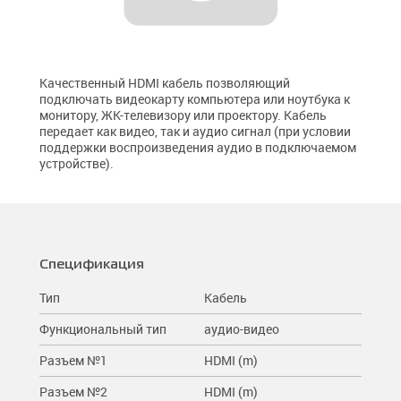
Разветвители
Чистящие средства
планшетов
Короба архивные (микрогофрокартон)
Столы для ноутбуков
Сетевые кабели (витая пара)
Лотки и подставки
Подставки для мониторов
Батарейки
Кабельные органайзеры
Ножницы и канцелярские ножи
Компьютерные
Степлеры
Качественный HDMI кабель позволяющий
Коннекторы
подключать видеокарту компьютера или ноутбука к
AV
монитору, ЖК-телевизору или проектору. Кабель
передает как видео, так и аудио сигнал (при условии
Питание 220В
поддержки воспроизведения аудио в подключаемом
устройстве).
Спецификация
Тип
Кабель
Функциональный тип
аудио-видео
Разъем №1
HDMI (m)
Разъем №2
HDMI (m)