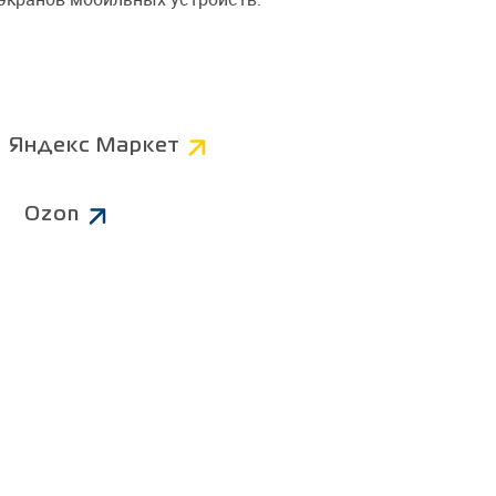
Компьютерные
Коннекторы
AV
Питание 220В
Яндекс Маркет
Ozon
Чистящие средства
ров
Батарейки