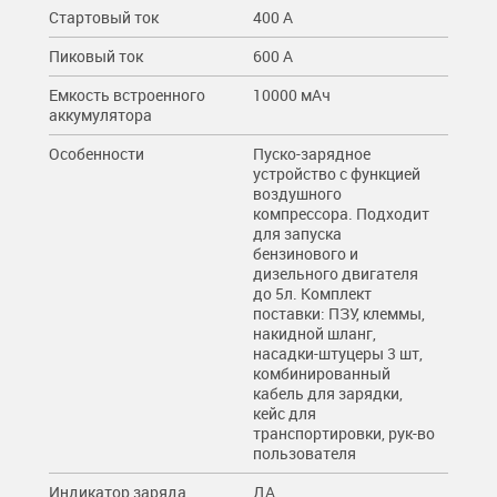
Стартовый ток
400 A
Пиковый ток
600 A
Емкость встроенного
10000 мAч
аккумулятора
Особенности
Пуско-зарядное
устройство с функцией
воздушного
компрессора. Подходит
для запуска
бензинового и
дизельного двигателя
до 5л. Комплект
поставки: ПЗУ, клеммы,
накидной шланг,
насадки-штуцеры 3 шт,
комбинированный
кабель для зарядки,
кейс для
транспортировки, рук-во
пользователя
Индикатор заряда
ДА